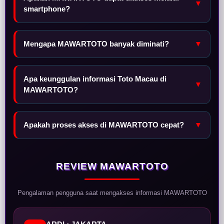
▼
smartphone?
Mengapa MAWARTOTO banyak diminati?
▼
Apa keunggulan informasi Toto Macau di
▼
MAWARTOTO?
Apakah proses akses di MAWARTOTO cepat?
▼
REVIEW MAWARTOTO
Pengalaman pengguna saat mengakses informasi MAWARTOTO