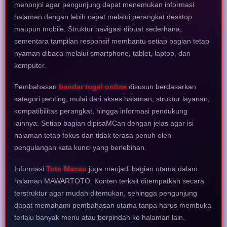
menonjol agar pengunjung dapat menemukan informasi
halaman dengan lebih cepat melalui perangkat desktop
maupun mobile. Struktur navigasi dibuat sederhana,
sementara tampilan responsif membantu setiap bagian tetap
nyaman dibaca melalui smartphone, tablet, laptop, dan
komputer.
Pembahasan
bandar togel online
disusun berdasarkan
kategori penting, mulai dari akses halaman, struktur layanan,
kompatibilitas perangkat, hingga informasi pendukung
lainnya. Setiap bagian dipisaMCan dengan jelas agar isi
halaman tetap fokus dan tidak terasa penuh oleh
pengulangan kata kunci yang berlebihan.
Informasi
Toto Macau
juga menjadi bagian utama dalam
halaman MAWARTOTO. Konten terkait ditempatkan secara
terstruktur agar mudah ditemukan, sehingga pengunjung
dapat memahami pembahasan utama tanpa harus membuka
terlalu banyak menu atau berpindah ke halaman lain.