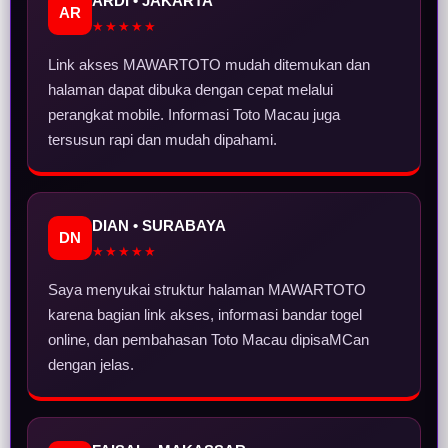
ARDI • JAKARTA
AR
★★★★★
Link akses MAWARTOTO mudah ditemukan dan
halaman dapat dibuka dengan cepat melalui
perangkat mobile. Informasi Toto Macau juga
tersusun rapi dan mudah dipahami.
DIAN • SURABAYA
DN
★★★★★
Saya menyukai struktur halaman MAWARTOTO
karena bagian link akses, informasi bandar togel
online, dan pembahasan Toto Macau dipisaMCan
dengan jelas.