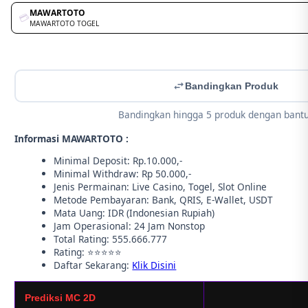
MAWARTOTO
💳
MAWARTOTO TOGEL
Bandingkan Produk
Bandingkan hingga 5 produk dengan bant
Informasi MAWARTOTO :
Minimal Deposit: Rp.10.000,-
Minimal Withdraw: Rp 50.000,-
Jenis Permainan: Live Casino, Togel, Slot Online
Metode Pembayaran: Bank, QRIS, E-Wallet, USDT
Mata Uang: IDR (Indonesian Rupiah)
Jam Operasional: 24 Jam Nonstop
Total Rating: 555.666.777
Rating: ⭐⭐⭐⭐⭐
Daftar Sekarang:
Klik Disini
Prediksi MC 2D