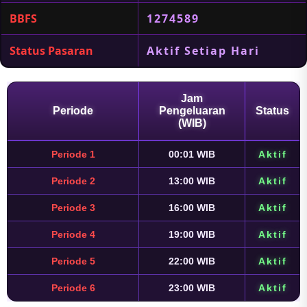
BBFS
1274589
Status Pasaran
Aktif Setiap Hari
Jam
Periode
Pengeluaran
Status
(WIB)
Periode 1
00:01 WIB
Aktif
Periode 2
13:00 WIB
Aktif
Periode 3
16:00 WIB
Aktif
Periode 4
19:00 WIB
Aktif
Periode 5
22:00 WIB
Aktif
Periode 6
23:00 WIB
Aktif