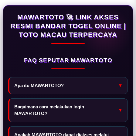
MAWARTOTO 🚀 LINK AKSES
RESMI BANDAR TOGEL ONLINE |
TOTO MACAU TERPERCAYA
FAQ SEPUTAR MAWARTOTO
Apa itu MAWARTOTO?
▼
Bagaimana cara melakukan login
▼
MAWARTOTO?
Apakah MAWARTOTO dapat diakses melalui